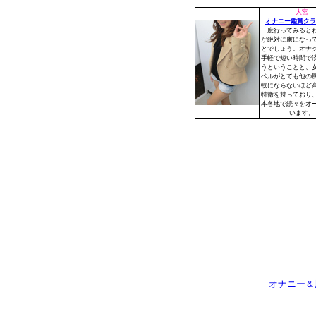
大宮
オナニー鑑賞クラ
一度行ってみると
が絶対に虜になっ
とでしょう。オナ
手軽で短い時間で
うということと、
ベルがとても他の
較にならないほど
特徴を持っており
本各地で続々をオ
います。
オナニー＆